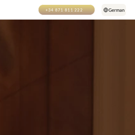
Select Language
German
+34 871 811 222